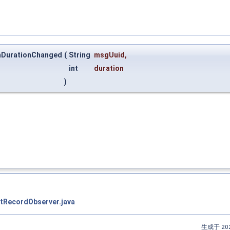
onDurationChanged
(
String
msgUuid
,
int
duration
)
tRecordObserver.java
生成于 202