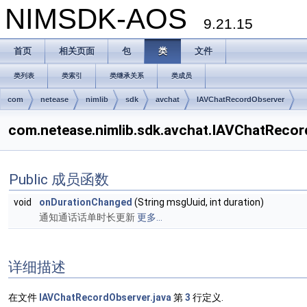
NIMSDK-AOS
9.21.15
首页
相关页面
包
类
文件
类列表
类索引
类继承关系
类成员
com
netease
nimlib
sdk
avchat
IAVChatRecordObserver
com.netease.nimlib.sdk.avchat.IAVChatRe
Public 成员函数
void
onDurationChanged
(String msgUuid, int duration)
通知通话话单时长更新
更多...
详细描述
在文件
IAVChatRecordObserver.java
第
3
行定义.