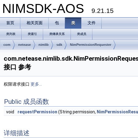
NIMSDK-AOS
9.21.15
首页
相关页面
包
类
文件
类列表
类索引
类继承关系
类成员
com
netease
nimlib
sdk
NimPermissionRequester
com.netease.nimlib.sdk.NimPermissionReques
接口 参考
权限请求接口
更多...
Public 成员函数
void
requestPermission
(String permission,
NimPermissionResu
详细描述