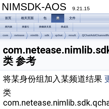
NIMSDK-AOS
9.21.15
首页
相关页面
包
类
文件
类列表
类索引
类继承关系
类成员
com
netease
nimlib
sdk
qchat
result
QChatAddChannelRo
com.netease.nimlib.sd
类 参考
将某身份组加入某频道结果
更
类
com.netease.nimlib.sdk.qch