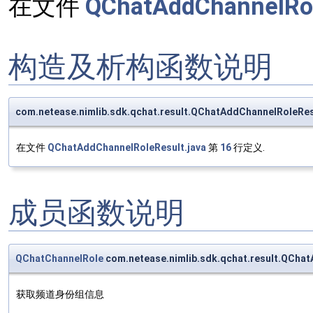
在文件
QChatAddChannelRol
构造及析构函数说明
com.netease.nimlib.sdk.qchat.result.QChatAddChannelRoleRe
在文件
QChatAddChannelRoleResult.java
第
16
行定义.
成员函数说明
QChatChannelRole
com.netease.nimlib.sdk.qchat.result.QCha
获取频道身份组信息