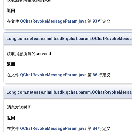
返回
在文件
QChatRevokeMessageParam.java
第
93
行定义.
Long com.netease.nimlib.sdk.qchat.param.QChatRevokeMessa
获取消息所属的serverId
返回
在文件
QChatRevokeMessageParam.java
第
66
行定义.
Long com.netease.nimlib.sdk.qchat.param.QChatRevokeMess
消息发送时间
返回
在文件
QChatRevokeMessageParam.java
第
84
行定义.