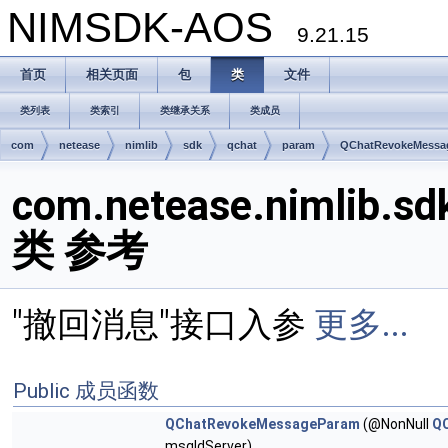
NIMSDK-AOS
9.21.15
首页
相关页面
包
类
文件
类列表
类索引
类继承关系
类成员
com
netease
nimlib
sdk
qchat
param
QChatRevokeMessa
com.netease.nimlib.s
类 参考
"撤回消息"接口入参
更多...
Public 成员函数
QChatRevokeMessageParam
(@NonNull
Q
msgIdServer)