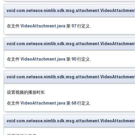
void com.netease.nimlib.sdk.msg.attachment.VideoAttachmen
在文件
VideoAttachment.java
第
97
行定义.
void com.netease.nimlib.sdk.msg.attachment.VideoAttachmen
在文件
VideoAttachment.java
第
90
行定义.
void com.netease.nimlib.sdk.msg.attachment.VideoAttachment
设置视频的播放时长
在文件
VideoAttachment.java
第
68
行定义.
void com.netease.nimlib.sdk.msg.attachment.VideoAttachmen