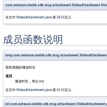
com.netease.nimlib.sdk.msg.attachment.VideoAttachment.Vi
在文件
VideoAttachment.java
第
24
行定义.
成员函数说明
long com.netease.nimlib.sdk.msg.attachment.VideoAttachmen
获取视频的播放时长
返回
播放时长，单位:ms
在文件
VideoAttachment.java
第
61
行定义.
int com.netease.nimlib.sdk.msg.attachment.VideoAttachment.