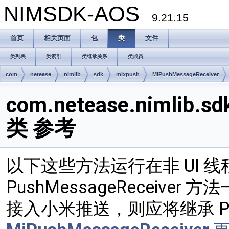
NIMSDK-AOS
9.21.15
首页
相关页面
包
类
文件
类列表
类索引
类继承关系
类成员
com
netease
nimlib
sdk
mixpush
MiPushMessageReceiver
com.netease.nimlib.s
类 参考
以下这些方法运行在非 UI 线程
PushMessageReceiv
接入小米推送，则应将继承 Push