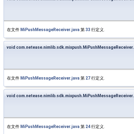
在文件
MiPushMessageReceiver.java
第
33
行定义.
void com.netease.nimlib.sdk.mixpush.MiPushMessageReceiver
在文件
MiPushMessageReceiver.java
第
27
行定义.
void com.netease.nimlib.sdk.mixpush.MiPushMessageReceiver
在文件
MiPushMessageReceiver.java
第
24
行定义.