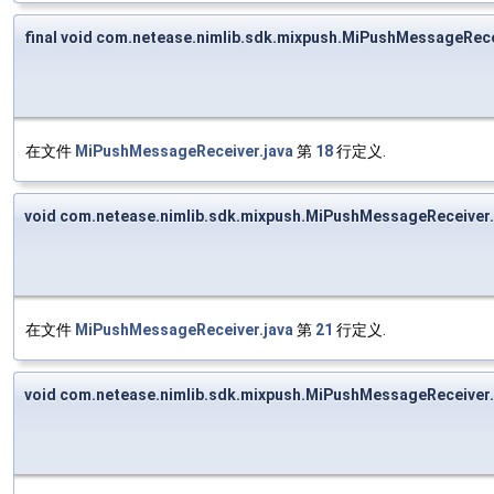
final void com.netease.nimlib.sdk.mixpush.MiPushMessageRec
在文件
MiPushMessageReceiver.java
第
18
行定义.
void com.netease.nimlib.sdk.mixpush.MiPushMessageReceiv
在文件
MiPushMessageReceiver.java
第
21
行定义.
void com.netease.nimlib.sdk.mixpush.MiPushMessageReceiver