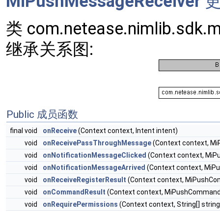
MiPushMessageReceiver
更
类 com.netease.nimlib.sdk.
继承关系图:
Public 成员函数
final void
onReceive
(Context context, Intent intent)
void
onReceivePassThroughMessage
(Context context, 
void
onNotificationMessageClicked
(Context context, Mi
void
onNotificationMessageArrived
(Context context, Mi
void
onReceiveRegisterResult
(Context context, MiPush
void
onCommandResult
(Context context, MiPushComman
void
onRequirePermissions
(Context context, String[] strin