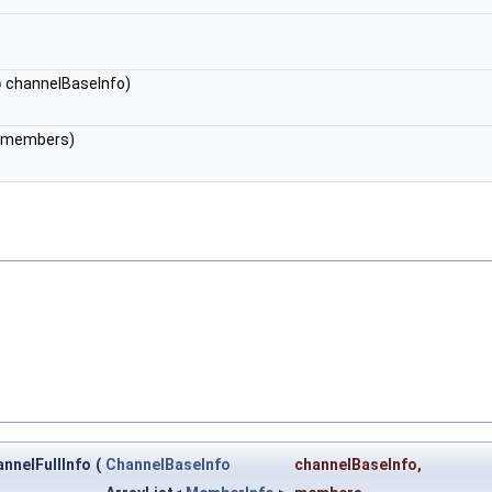
o
channelBaseInfo)
 members)
nnelFullInfo
(
ChannelBaseInfo
channelBaseInfo
,