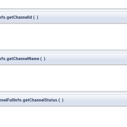
Info.getChannelId
(
)
lInfo.getChannelName
(
)
nnelFullInfo.getChannelStatus
(
)