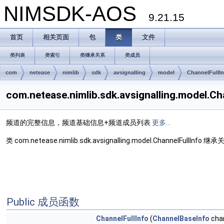
NIMSDK-AOS
9.21.15
首页
相关页面
包
类
文件
类列表
类索引
类继承关系
类成员
com
netease
nimlib
sdk
avsignalling
model
ChannelFullIn
com.netease.nimlib.sdk.avsignalling.model.
频道的完整信息，频道基础信息+频道成员列表
更多...
类 com.netease.nimlib.sdk.avsignalling.model.ChannelFullInfo 继
Public 成员函数
ChannelFullInfo
(
ChannelBaseInfo
chan