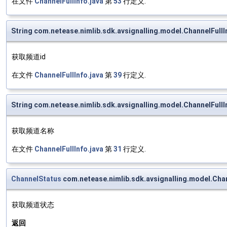
在文件
ChannelFullInfo.java
第
53
行定义.
String com.netease.nimlib.sdk.avsignalling.model.ChannelFull
获取频道id
在文件
ChannelFullInfo.java
第
39
行定义.
String com.netease.nimlib.sdk.avsignalling.model.ChannelFul
获取频道名称
在文件
ChannelFullInfo.java
第
31
行定义.
ChannelStatus
com.netease.nimlib.sdk.avsignalling.model.Cha
获取频道状态
返回