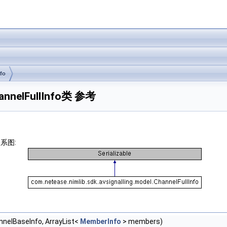
fo
ChannelFullInfo类 参考
承关系图:
nelBaseInfo, ArrayList<
MemberInfo
> members)