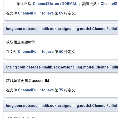
频道正常:
ChannelStatus#NORMAL
， 频道无效：
ChannelS
在文件
ChannelFullInfo.java
第
85
行定义.
long com.netease.nimlib.sdk.avsignalling.model.ChannelFullI
获取频道创建时间
在文件
ChannelFullInfo.java
第
60
行定义.
String com.netease.nimlib.sdk.avsignalling.model.ChannelFull
获取频道创建者accountId
在文件
ChannelFullInfo.java
第
75
行定义.
long com.netease.nimlib.sdk.avsignalling.model.ChannelFullI