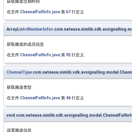
获取频道过期时间
在文件
ChannelFullInfo.java
第
67
行定义.
ArrayList<
MemberInfo
> com.netease.nimlib.sdk.avsignalling.
获取频道的成员信息
在文件
ChannelFullInfo.java
第
92
行定义.
ChannelType
com.netease.nimlib.sdk.avsignalling.model.Chann
获取频道类型
在文件
ChannelFullInfo.java
第
46
行定义.
void com.netease.nimlib.sdk.avsignalling.model.ChannelFullIn
设置频道信息