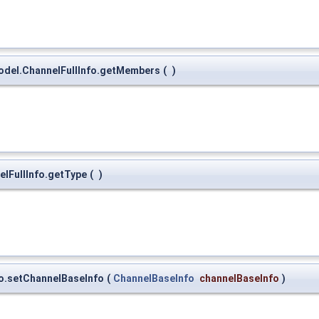
model.ChannelFullInfo.getMembers
(
)
elFullInfo.getType
(
)
fo.setChannelBaseInfo
(
ChannelBaseInfo
channelBaseInfo
)