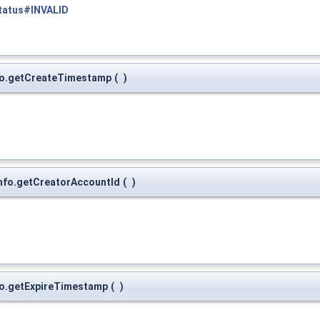
tatus#INVALID
nfo.getCreateTimestamp
(
)
Info.getCreatorAccountId
(
)
nfo.getExpireTimestamp
(
)