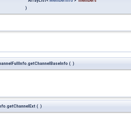
ArrayList<
MemberInfo
>
members
)
hannelFullInfo.getChannelBaseInfo
(
)
Info.getChannelExt
(
)