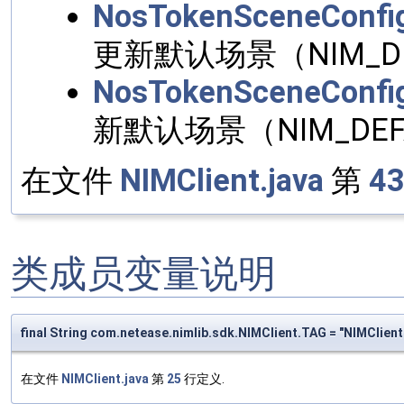
NosTokenSceneConfig
更新默认场景（NIM_DE
NosTokenSceneConfig
新默认场景（NIM_DEF
在文件
NIMClient.java
第
4
类成员变量说明
final String com.netease.nimlib.sdk.NIMClient.TAG = "NIMClient
在文件
NIMClient.java
第
25
行定义.