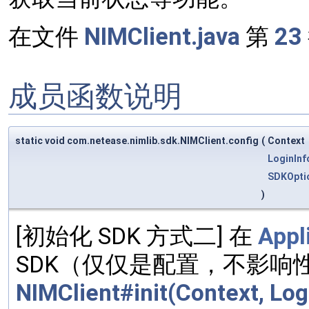
在文件
NIMClient.java
第
23
成员函数说明
static void com.netease.nimlib.sdk.NIMClient.config
(
Context
LoginInf
SDKOpti
)
[初始化 SDK 方式二] 在
Appl
SDK（仅仅是配置，不影响
NIMClient#init(Context, Log