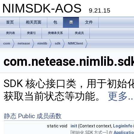
NIMSDK-AOS
9.21.15
首页
相关页面
包
类
文件
类列表
类索引
类继承关系
类成员
com
netease
nimlib
sdk
NIMClient
com.netease.nimlib.
SDK 核心接口类，用于初始
获取当前状态等功能。
更多..
静态 Public 成员函数
static void
init
(Context context,
LoginInfo
[初始化 SDK 方式一] 在
Applicati