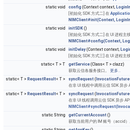
static void
config
(Context context,
LoginI
[初始化 SDK 方式二] 在
Applicati
NIMClient#init(Context, LoginI
static void
initSDK
()
[初始化 SDK 方式二] 在 UI 进
NIMClient#config(Context, Log
static void
initDelay
(Context context,
Logi
[初始化 SDK 方式三] 在 UI 
static< T > T
getService
(Class< T > clazz)
获取云信各服务接口。
更多...
static< T >
RequestResult
< T >
syncRequest
(
InvocationFuture
在非 UI 线程中调用云信 SDK 
static< T >
RequestResult
< T >
syncRequest
(
InvocationFuture
在非 UI 线程调用云信 SDK 
NIMClient#syncRequest(Invocat
static String
getCurrentAccount
()
获取当前用户的 IM 账号（accid
static String
getAppKey
()