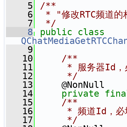
    5
/**
    6
 * "修改RTC频道
    7
 */
    8
public
class 
QChatMediaGetRTCCha
    9
   10
    /**
   11
     * 服务器Id
   12
     */
   13
     @NonNull
   14
private
fina
   15
    /**
   16
     * 频道Id，
   17
     */