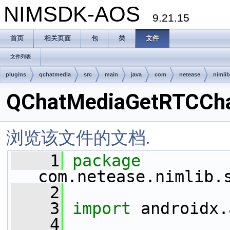
NIMSDK-AOS
9.21.15
首页
相关页面
包
类
文件
文件列表
plugins
qchatmedia
src
main
java
com
netease
nimlib
QChatMediaGetRTCCha
浏览该文件的文档.
    1
package 
com.netease.nimlib.
    2
    3
import
 androidx.
    4