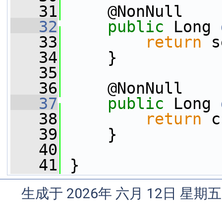
   31
     @NonNull
   32
public
 Long 
   33
return
 s
   34
     }
   35
   36
     @NonNull
   37
public
 Long 
   38
return
 c
   39
     }
   40
   41
 }
生成于 2026年 六月 12日 星期五 1