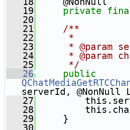
   18
     @NonNull
   19
private
fina
   20
   21
    /**
   22
     *
   23
     * @param s
   24
     * @param c
   25
     */
   26
public
QChatMediaGetRTCCha
serverId, @NonNull 
   27
         this.ser
   28
         this.cha
   29
     }
   30