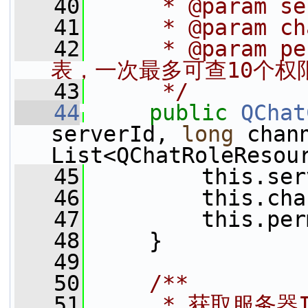
   40
     * @param s
   41
     * @param c
   42
     * @param
表，一次最多可查10个权
   43
     */
   44
public
QChat
serverId, 
long
 chann
List<QChatRoleResou
   45
         this.ser
   46
         this.cha
   47
         this.per
   48
     }
   49
   50
    /**
   51
     * 获取服务器