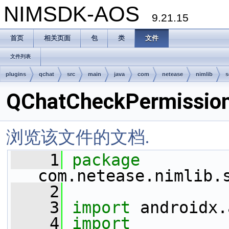
NIMSDK-AOS
9.21.15
首页
相关页面
包
类
文件
文件列表
plugins
qchat
src
main
java
com
netease
nimlib
s
QChatCheckPermissio
浏览该文件的文档.
    1
package 
com.netease.nimlib.
    2
    3
import
 androidx.
    4
import