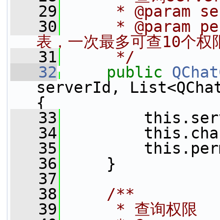
   29
     * @param s
   30
     * @param
表，一次最多可查10个权
   31
     */
   32
public
QChat
serverId, List<QChat
{
   33
         this.ser
   34
         this.cha
   35
         this.per
   36
     }
   37
   38
    /**
   39
     * 查询权限