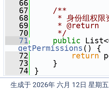
   66
   67
    /**
   68
     * 身份组权
   69
     * @return
   70
     */
   71
public
getPermissions
() {
   72
return
 p
   73
     }
   74
 }
生成于 2026年 六月 12日 星期五 1