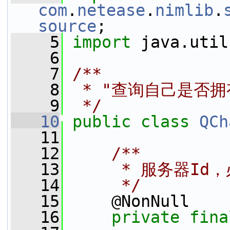
com
.
netease
.
nimlib
.
source
;
    5
import
 java.util
    6
    7
/**
    8
 * "查询自己是否
    9
 */
   10
public
class 
QCh
   11
   12
    /**
   13
     * 服务器Id
   14
     */
   15
     @NonNull
   16
private
fina