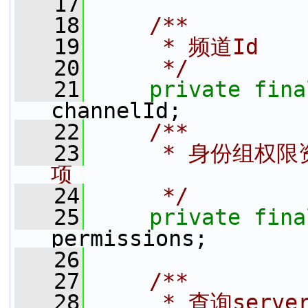
   17
   18
    /**
   19
     * 频道Id
   20
     */
   21
private
fina
channelId;
   22
    /**
   23
     * 身份组
项
   24
     */
   25
private
fina
permissions;
   26
   27
    /**
   28
     * 查询serv