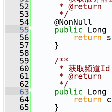
   52
     * @return
   53
     */
   54
     @NonNull
   55
public
 Long 
   56
return
 s
   57
     }
   58
   59
    /**
   60
     * 获取频道Id
   61
     * @return
   62
     */
   63
public
 Long 
   64
return
 c
   65
     }