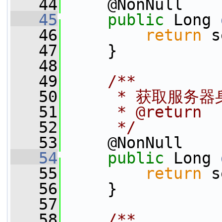
   44
     @NonNull
   45
public
 Long 
   46
return
 s
   47
     }
   48
   49
    /**
   50
     * 获取服务器
   51
     * @return
   52
     */
   53
     @NonNull
   54
public
 Long 
   55
return
 s
   56
     }
   57
   58
    /**