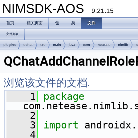
NIMSDK-AOS
9.21.15
首页
相关页面
包
类
文件
文件列表
plugins
qchat
src
main
java
com
netease
nimlib
s
QChatAddChannelRole
浏览该文件的文档.
    1
package 
com.netease.nimlib.
    2
    3
import
 androidx.
    4