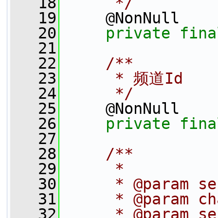
   18
     */
   19
     @NonNull
   20
private
fina
   21
   22
    /**
   23
     * 频道Id
   24
     */
   25
     @NonNull
   26
private
fina
   27
   28
    /**
   29
     *
   30
     * @param s
   31
     * @param c
   32
     * @param 