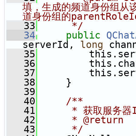
填，生成的频道身份组从该
道身份组的parentRoleI
   33
     */
   34
public
QChat
serverId, 
long
 chan
   35
         this.ser
   36
         this.cha
   37
         this.ser
   38
     }
   39
   40
    /**
   41
     * 获取服务器
   42
     * @return
   43
     */