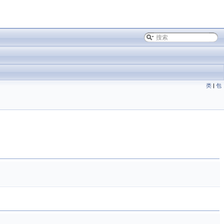
类
|
包