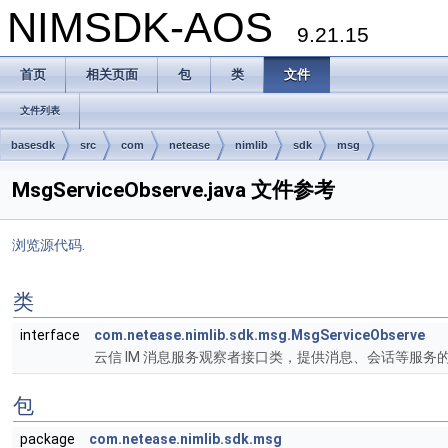
NIMSDK-AOS
9.21.15
首页
相关页面
包
类
文件
文件列表
basesdk
src
com
netease
nimlib
sdk
msg
MsgServiceObserve.java 文件参考
浏览源代码.
类
interface
com.netease.nimlib.sdk.msg.MsgServiceObserve
云信 IM 消息服务观察者接口类，提供消息、会话等服务
包
package
com.netease.nimlib.sdk.msg