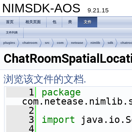
NIMSDK-AOS
9.21.15
首页
相关页面
包
类
文件
文件列表
plugins
chatroom
src
com
netease
nimlib
sdk
chatro
ChatRoomSpatialLocati
浏览该文件的文档.
    1
package 
com.netease.nimlib.
    2
    3
import
 java.io.S
    4