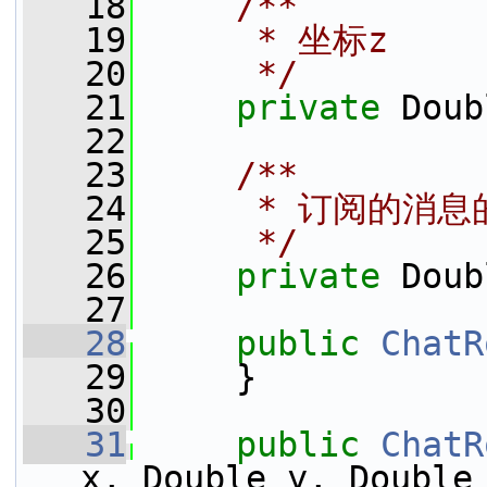
   18
    /**
   19
     * 坐标z
   20
     */
   21
private
 Doub
   22
   23
    /**
   24
     * 订阅的消
   25
     */
   26
private
 Doub
   27
   28
public
ChatR
   29
     }
   30
   31
public
ChatR
x, Double y, Double