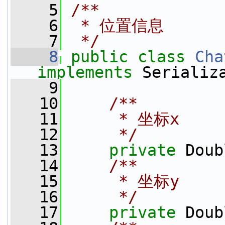
    5
/**
    6
 * 位置信息
    7
 */
    8
public
class 
Cha
implements
 Serializ
    9
   10
    /**
   11
     * 坐标x
   12
     */
   13
private
 Doub
   14
    /**
   15
     * 坐标y
   16
     */
   17
private
 Doub