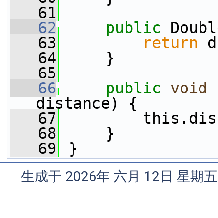
   61
   62
public
 Doubl
   63
return
 d
   64
     }
   65
   66
public
void
distance) {
   67
         this.dis
   68
     }
   69
 }
生成于 2026年 六月 12日 星期五 1