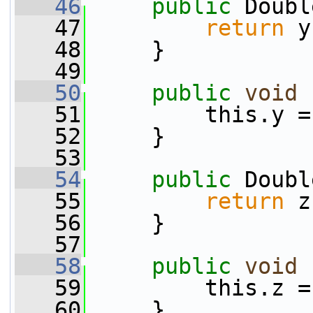
   46
public
 Doubl
   47
return
 y
   48
     }
   49
   50
public
void
   51
         this.y =
   52
     }
   53
   54
public
 Doubl
   55
return
 z
   56
     }
   57
   58
public
void
   59
         this.z =
   60
     }