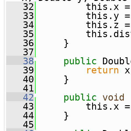
   32
         this.x =
   33
         this.y =
   34
         this.z =
   35
         this.dis
   36
     }
   37
   38
public
 Doubl
   39
return
 x
   40
     }
   41
   42
public
void
   43
         this.x =
   44
     }
   45