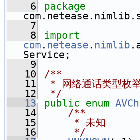
    6
package 
com.netease.nimlib.
    7
    8
import
com
.
netease
.
nimlib
.
Service;
    9
   10
/**
   11
 * 网络通话类型枚
   12
 */
   13
public
enum
AVCh
   14
    /**
   15
     * 未知
   16
     */