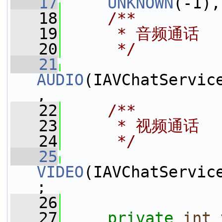
   17
UNKNOWN
(-1),
   18
    /**
   19
     * 音频通话
   20
     */
   21
AUDIO
(IAVChatServic
,
   22
    /**
   23
     * 视频通话
   24
     */
   25
VIDEO
(IAVChatServic
;
   26
   27
private
int
 