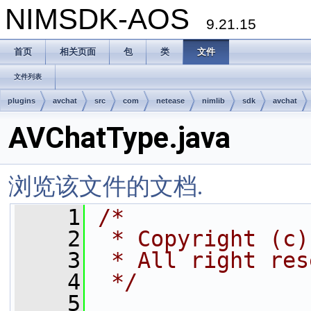
NIMSDK-AOS
9.21.15
首页
相关页面
包
类
文件
文件列表
plugins
avchat
src
com
netease
nimlib
sdk
avchat
AVChatType.java
浏览该文件的文档.
    1
/*
    2
 * Copyright (c)
    3
 * All right res
    4
 */
    5