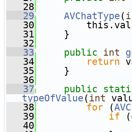
   28
   29
AVChatType
(
i
   30
         this.val
   31
     }
   32
   33
public
int
g
   34
return
 v
   35
     }
   36
   37
public
stati
typeOfValue
(
int
 val
   38
for
 (
AVC
   39
if
 (
   40