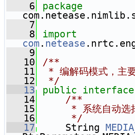
    6
package 
com.netease.nimlib.
    7
    8
import
com
.
netease
.nrtc.en
    9
   10
/**
   11
 * 编解码模式，主
   12
 */
   13
public
interface
   14
    /**
   15
     * 系统自动
   16
     */
   17
     String 
MEDIA