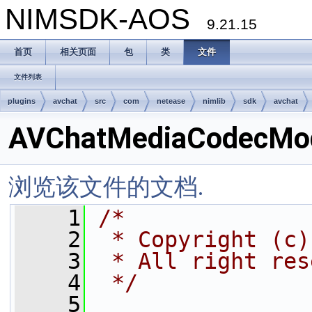
NIMSDK-AOS
9.21.15
首页
相关页面
包
类
文件
文件列表
plugins
avchat
src
com
netease
nimlib
sdk
avchat
AVChatMediaCodecMod
浏览该文件的文档.
    1
/*
    2
 * Copyright (c)
    3
 * All right res
    4
 */
    5