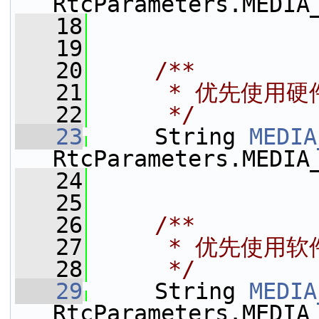
RtcParameters.MEDIA
   18
   19
   20
    /**
   21
     * 优先使用
   22
     */
   23
     String 
MEDIA
RtcParameters.MEDIA
   24
   25
   26
    /**
   27
     * 优先使用
   28
     */
   29
     String 
MEDIA
RtcParameters.MEDIA