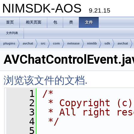
NIMSDK-AOS
9.21.15
首页
相关页面
包
类
文件
文件列表
plugins
avchat
src
com
netease
nimlib
sdk
avchat
AVChatControlEvent.ja
浏览该文件的文档.
    1
/*
    2
 * Copyright (c)
    3
 * All right res
    4
 */
    5