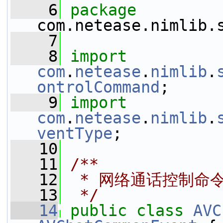
    6
package 
com.netease.nimlib.
    7
    8
import
com
.
netease
.
nimlib
.
ontrolCommand
;
    9
import
com
.
netease
.
nimlib
.
ventType
;
   10
   11
/**
   12
 * 网络通话控制命
   13
 */
   14
public
class 
AVC