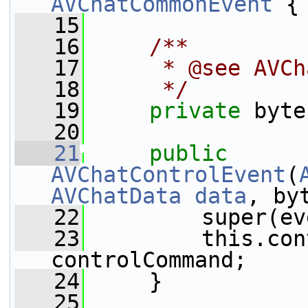
AVChatCommonEvent
 {
   15
   16
    /**
   17
     * @see AVCh
   18
     */
   19
private
 byte
   20
   21
public
AVChatControlEvent
(
AVChatData
data
, by
   22
         super(ev
   23
         this.con
controlCommand;
   24
     }
   25