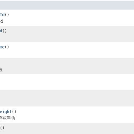
Id
()
d
d
()
me
()
展
eight
()
序权重值
()