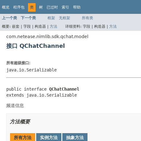
概览
程序包
类
树
已过时
索引
帮助
上一个类
下一个类
框架
无框架
所有类
概要:
嵌套 |
字段 |
构造器 |
方法
详细资料:
字段 |
构造器 |
方法
com.netease.nimlib.sdk.qchat.model
接口 QChatChannel
所有超级接口:
java.io.Serializable
public interface 
QChatChannel
extends java.io.Serializable
频道信息
方法概要
所有方法
实例方法
抽象方法