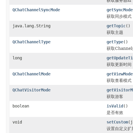
获取服务器id
QChatChannelSyncMode
getSyncMode
获取同步模式
java.lang.String
getTopic
()
获取主题
QChatChannelType
getType
()
获取Channe
long
getUpdateTi
获取更新时间
QChatChannelMode
getViewMode
获取查看模式
QChatVisitorMode
getVisitorM
获取游客
boolean
isValid
()
是否有效
void
setCustom
(j
设置自定义扩