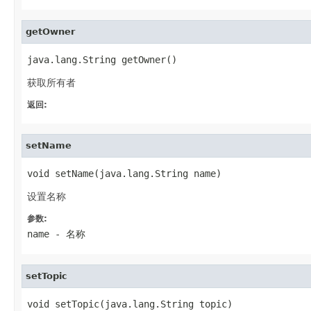
getOwner
java.lang.String getOwner()
获取所有者
返回:
setName
void setName(java.lang.String name)
设置名称
参数:
name
- 名称
setTopic
void setTopic(java.lang.String topic)