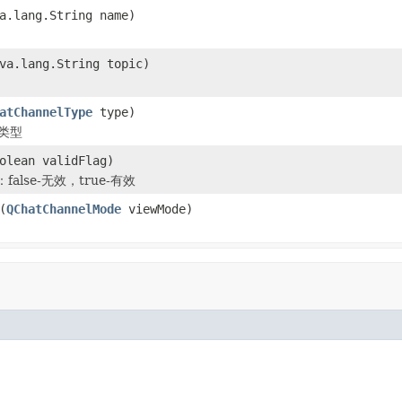
a.lang.String name)
va.lang.String topic)
atChannelType
type)
l类型
olean validFlag)
alse-无效，true-有效
(
QChatChannelMode
viewMode)