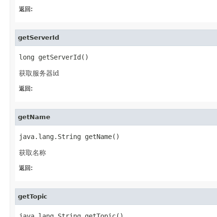
返回:
getServerId
long getServerId()
获取服务器id
返回:
getName
java.lang.String getName()
获取名称
返回:
getTopic
java.lang.String getTopic()