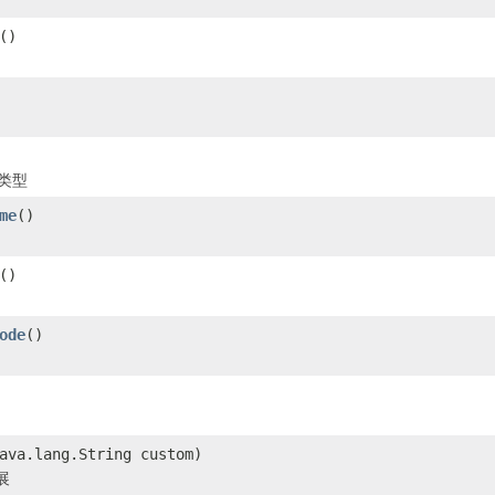
()
l类型
me
()
()
ode
()
ava.lang.String custom)
展