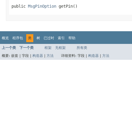
public 
MsgPinOption
 getPin()
概览
程序包
类
树
已过时
索引
帮助
上一个类
下一个类
框架
无框架
所有类
概要:
嵌套 |
字段 |
构造器
|
方法
详细资料:
字段 |
构造器
|
方法