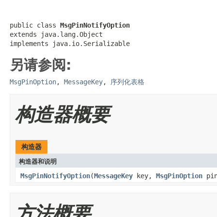
public class 
MsgPinNotifyOption
extends java.lang.Object

implements java.io.Serializable
另请参阅:
MsgPinOption
,
MessageKey
,
序列化表格
构造器概要
构造器
构造器和说明
MsgPinNotifyOption
(
MessageKey
key,
MsgPinOption
pin
方法概要