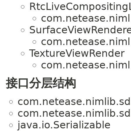
RtcLiveCompositing
com.netease.niml
SurfaceViewRendere
com.netease.niml
TextureViewRender
com.netease.niml
接口分层结构
com.netease.nimlib.sd
com.netease.nimlib.sd
java.io.Serializable