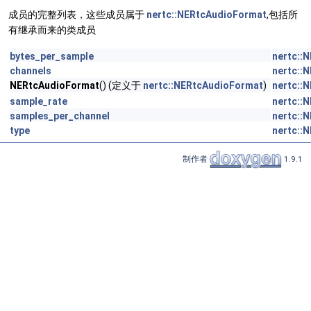
成员的完整列表，这些成员属于
nertc::NERtcAudioFormat
,包括所
有继承而来的类成员
bytes_per_sample
nertc::
channels
nertc::
NERtcAudioFormat
() (定义于
nertc::NERtcAudioFormat
)
nertc::
sample_rate
nertc::
samples_per_channel
nertc::
type
nertc::
制作者
1.9.1