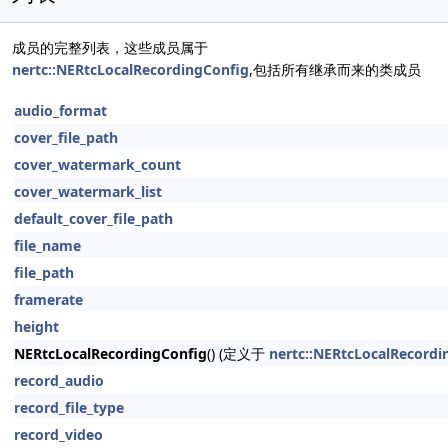
成员的完整列表，这些成员属于
nertc::NERtcLocalRecordingConfig
,包括所有继承而来的类成员
audio_format
cover_file_path
cover_watermark_count
cover_watermark_list
default_cover_file_path
file_name
file_path
framerate
height
NERtcLocalRecordingConfig
() (定义于
nertc::NERtcLocalRecordi
record_audio
record_file_type
record_video