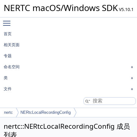
NERTC macOS/Windows SDK
V5.10.1
Toggle main menu visibility
首页
相关页面
专题
命名空间
类
文件
nertc
NERtcLocalRecordingConfig
nertc::NERtcLocalRecordingConfig 成员
列表