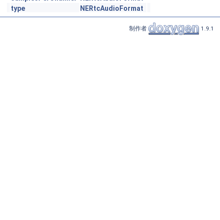
type
NERtcAudioFormat
制作者
1.9.1