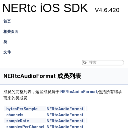
NERtc iOS SDK
V4.6.420
首页
相关页面
类
文件
NERtcAudioFormat 成员列表
成员的完整列表，这些成员属于
NERtcAudioFormat
,包括所有继承
而来的类成员
bytesPerSample
NERtcAudioFormat
channels
NERtcAudioFormat
sampleRate
NERtcAudioFormat
samplesPerChannel
NERtcAudioFormat