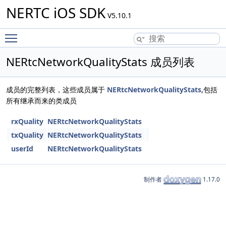
NERTC iOS SDK
V5.10.1
Toggle main menu visibility
NERtcNetworkQualityStats 成员列表
成员的完整列表，这些成员属于
NERtcNetworkQualityStats
,包括
所有继承而来的类成员
rxQuality
NERtcNetworkQualityStats
txQuality
NERtcNetworkQualityStats
userId
NERtcNetworkQualityStats
制作者
1.17.0