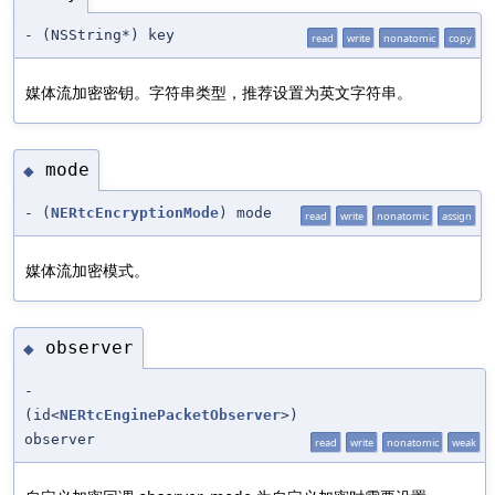
- (NSString*) key
read
write
nonatomic
copy
媒体流加密密钥。字符串类型，推荐设置为英文字符串。
mode
◆
- (
NERtcEncryptionMode
) mode
read
write
nonatomic
assign
媒体流加密模式。
observer
◆
-
(id<
NERtcEnginePacketObserver
>)
observer
read
write
nonatomic
weak