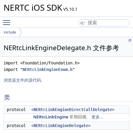
NERTC iOS SDK
V5.10.1
Toggle main menu visibility
include
类
NERtcLinkEngineDelegate.h 文件参考
import <Foundation/Foundation.h>
import "
NERtcLinkEngineEnum.h
"
浏览该文件的源代码.
类
protocol
<NERtcLinkEngineDirectCallDelegate>
NERtcLinkEngine
常用回调。
更多...
protocol
<NERtcLinkEngineDelegate>