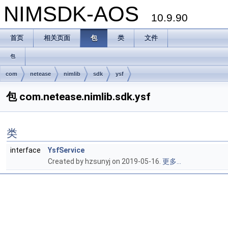
NIMSDK-AOS
10.9.90
首页
相关页面
包
类
文件
包
com
netease
nimlib
sdk
ysf
包 com.netease.nimlib.sdk.ysf
类
interface
YsfService
Created by hzsunyj on 2019-05-16.
更多...