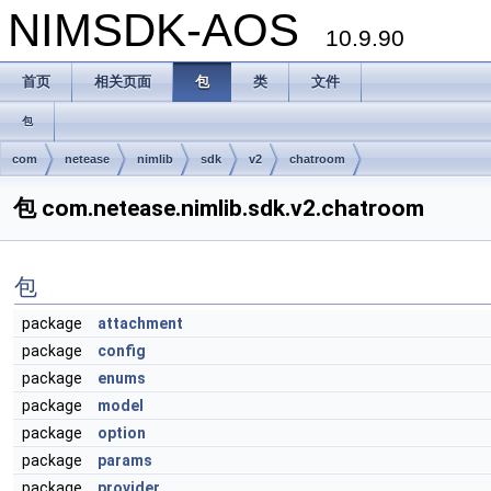
NIMSDK-AOS
10.9.90
首页
相关页面
包
类
文件
包
com
netease
nimlib
sdk
v2
chatroom
包 com.netease.nimlib.sdk.v2.chatroom
包
package
attachment
package
config
package
enums
package
model
package
option
package
params
package
provider