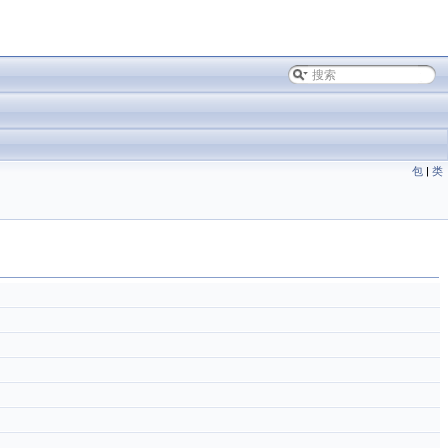
包
|
类