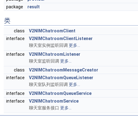
package
result
类
class
V2NIMChatroomClient
interface
V2NIMChatroomClientListener
聊天室实例监听回调
更多...
interface
V2NIMChatroomListener
聊天室监听回调
更多...
class
V2NIMChatroomMessageCreator
interface
V2NIMChatroomQueueListener
聊天室队列监听回调
更多...
interface
V2NIMChatroomQueueService
interface
V2NIMChatroomService
聊天室服务接口
更多...