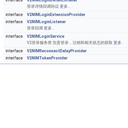
interface
V2NIMLoginDetailListener
登录详情回调协议
更多...
interface
V2NIMLoginExtensionProvider
interface
V2NIMLoginListener
登录回调
更多...
interface
V2NIMLoginService
V2登录服务类 负责登录，注销和相关状态的获取
更多...
interface
V2NIMReconnectDelayProvider
interface
V2NIMTokenProvider