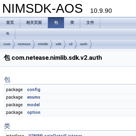
NIMSDK-AOS
10.9.90
首页
相关页面
包
类
文件
包
com
netease
nimlib
sdk
v2
auth
包 com.netease.nimlib.sdk.v2.auth
包
package
config
package
enums
package
model
package
option
类