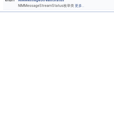
enum
NIMMessageStreamStatus
NIMMessageStreamStatus枚举类
更多...