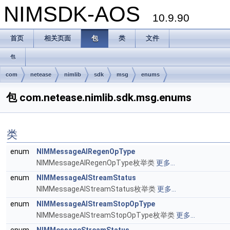
NIMSDK-AOS
10.9.90
首页
相关页面
包
类
文件
包
com
netease
nimlib
sdk
msg
enums
包 com.netease.nimlib.sdk.msg.enums
类
enum
NIMMessageAIRegenOpType
NIMMessageAIRegenOpType枚举类
更多...
enum
NIMMessageAIStreamStatus
NIMMessageAIStreamStatus枚举类
更多...
enum
NIMMessageAIStreamStopOpType
NIMMessageAIStreamStopOpType枚举类
更多...