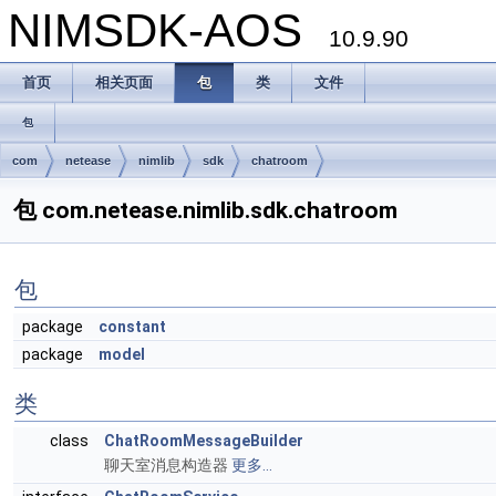
NIMSDK-AOS
10.9.90
首页
相关页面
包
类
文件
包
com
netease
nimlib
sdk
chatroom
包 com.netease.nimlib.sdk.chatroom
包
package
constant
package
model
类
class
ChatRoomMessageBuilder
聊天室消息构造器
更多...