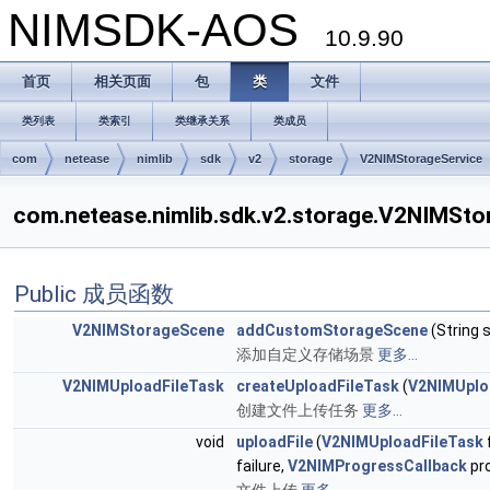
NIMSDK-AOS
10.9.90
首页
相关页面
包
类
文件
类列表
类索引
类继承关系
类成员
com
netease
nimlib
sdk
v2
storage
V2NIMStorageService
com.netease.nimlib.sdk.v2.storage.V2NIM
Public 成员函数
V2NIMStorageScene
addCustomStorageScene
(String 
添加自定义存储场景
更多...
V2NIMUploadFileTask
createUploadFileTask
(
V2NIMUplo
创建文件上传任务
更多...
void
uploadFile
(
V2NIMUploadFileTask
failure,
V2NIMProgressCallback
pr