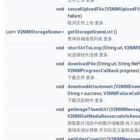
文件上传
更多...
void
cancelUploadFile
(
V2NIMUploadFi
failure)
取消文件上传
更多...
List<
V2NIMStorageScene
>
getStorageSceneList
()
查询存储场景列表
更多...
void
shortUrlToLong
(String url,
V2NIMS
短连接转长连接
更多...
void
downloadFile
(String url, String file
V2NIMProgressCallback
progress)
下载文件
更多...
void
downloadAttachment
(
V2NIMDown
String > success,
V2NIMFailureCal
下载消息附件
更多...
void
getImageThumbUrl
(
V2NIMMessag
V2NIMGetMediaResourceInfoResu
获取图片消息中的图片缩略图 传入短链
速域名地址替换 开启自定义鉴权会
void
getVideoCoverUrl
(
V2NIMMessage