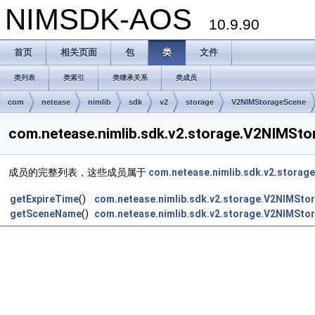
NIMSDK-AOS
10.9.90
首页
相关页面
包
类
文件
类列表
类索引
类继承关系
类成员
com
netease
nimlib
sdk
v2
storage
V2NIMStorageScene
com.netease.nimlib.sdk.v2.storage.V2NIM
成员的完整列表，这些成员属于
com.netease.nimlib.sdk.v2.stora
getExpireTime
()
com.netease.nimlib.sdk.v2.storage.V2NIMSto
getSceneName
()
com.netease.nimlib.sdk.v2.storage.V2NIMSto