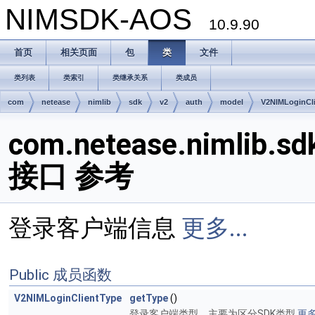
NIMSDK-AOS
10.9.90
首页
相关页面
包
类
文件
类列表
类索引
类继承关系
类成员
com
netease
nimlib
sdk
v2
auth
model
V2NIMLoginCl
com.netease.nimlib.sd
接口 参考
登录客户端信息
更多...
Public 成员函数
V2NIMLoginClientType
getType
()
登录客户端类型，主要为区分SDK类型
更多.