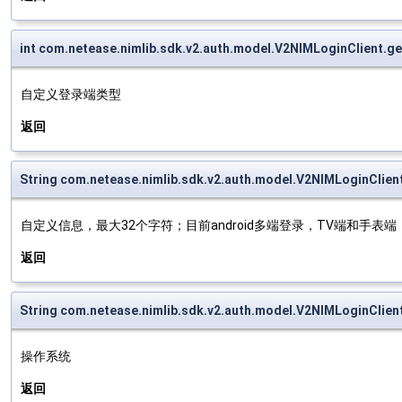
int com.netease.nimlib.sdk.v2.auth.model.V2NIMLoginClient.
自定义登录端类型
返回
String com.netease.nimlib.sdk.v2.auth.model.V2NIMLoginClie
自定义信息，最大32个字符；目前android多端登录，TV端和手表
返回
String com.netease.nimlib.sdk.v2.auth.model.V2NIMLoginClien
操作系统
返回