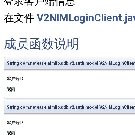
登录客户端信息
在文件
V2NIMLoginClient.ja
成员函数说明
String com.netease.nimlib.sdk.v2.auth.model.V2NIMLoginClient
客户端ID
返回
String com.netease.nimlib.sdk.v2.auth.model.V2NIMLoginClient
客户端IP
返回