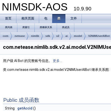
NIMSDK-AOS
10.9.90
首页
相关页面
包
类
文件
类列表
类索引
类继承关系
类成员
com
netease
nimlib
sdk
v2
ai
model
V2NIMUserAIBot
com.netease.nimlib.sdk.v2.ai.model.V2NI
用户级 AI Bot 的完整账号信息。
更多...
类 com.netease.nimlib.sdk.v2.ai.model.V2NIMUserAIBot 继承关系图:
Public 成员函数
String
getAccid
()