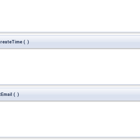
CreateTime
(
)
tEmail
(
)