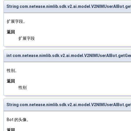
String com.netease.nimlib.sdk.v2.ai.model.V2NIMUserAIBot.ge
扩展字段。
返回
扩展字段
int com.netease.nimlib.sdk.v2.ai.model.V2NIMUserAIBot.getGe
性别。
返回
性别
String com.netease.nimlib.sdk.v2.ai.model.V2NIMUserAIBot.ge
Bot 的头像。
返回