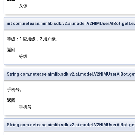
头像
int com.netease.nimlib.sdk.v2.ai.model.V2NIMUserAIBot.getLev
等级：1 应用级，2 用户级。
返回
等级
String com.netease.nimlib.sdk.v2.ai.model.V2NIMUserAIBot.ge
手机号。
返回
手机号
String com.netease.nimlib.sdk.v2.ai.model.V2NIMUserAIBot.g