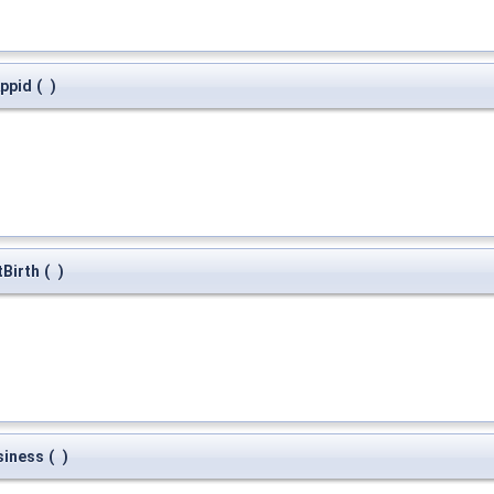
Appid
(
)
tBirth
(
)
siness
(
)