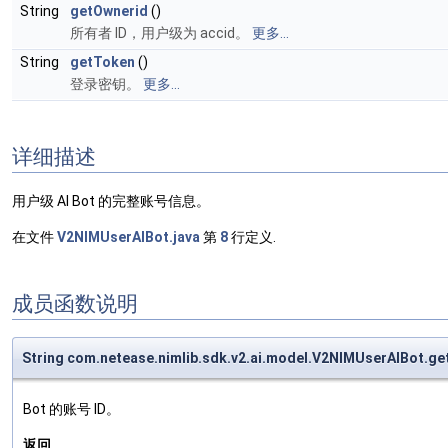
String
getOwnerid
()
所有者 ID，用户级为 accid。
更多...
String
getToken
()
登录密钥。
更多...
详细描述
用户级 AI Bot 的完整账号信息。
在文件
V2NIMUserAIBot.java
第
8
行定义.
成员函数说明
String com.netease.nimlib.sdk.v2.ai.model.V2NIMUserAIBot.ge
Bot 的账号 ID。
返回