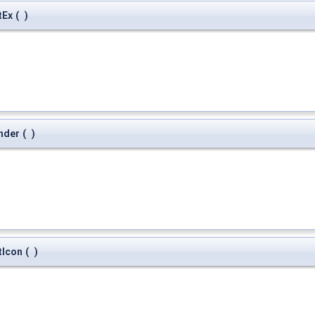
tEx
(
)
nder
(
)
tIcon
(
)