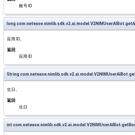
账号 ID
long com.netease.nimlib.sdk.v2.ai.model.V2NIMUserAIBot.get
应用 ID。
返回
应用 ID
String com.netease.nimlib.sdk.v2.ai.model.V2NIMUserAIBot.ge
生日。
返回
生日
int com.netease.nimlib.sdk.v2.ai.model.V2NIMUserAIBot.getBu