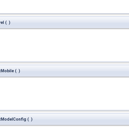
el
(
)
tMobile
(
)
etModelConfig
(
)