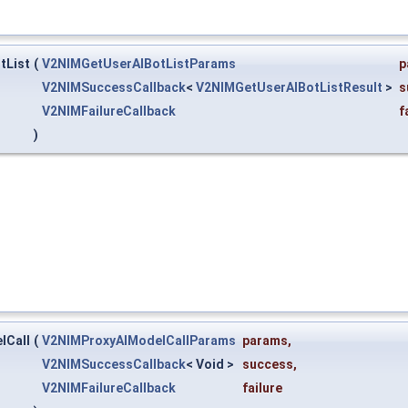
tList
(
V2NIMGetUserAIBotListParams
p
V2NIMSuccessCallback
<
V2NIMGetUserAIBotListResult
>
s
V2NIMFailureCallback
f
)
lCall
(
V2NIMProxyAIModelCallParams
params
,
V2NIMSuccessCallback
< Void >
success
,
V2NIMFailureCallback
failure