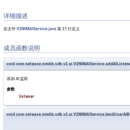
详细描述
在文件
V2NIMAIService.java
第
21
行定义.
成员函数说明
void com.netease.nimlib.sdk.v2.ai.V2NIMAIService.addAIListen
添加 AI 监听
参数
listener
void com.netease.nimlib.sdk.v2.ai.V2NIMAIService.bindUserA