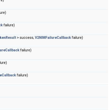
re)
lure)
ck
failure)
kenResult
> success,
V2NIMFailureCallback
failure)
ureCallback
failure)
lure)
eCallback
failure)