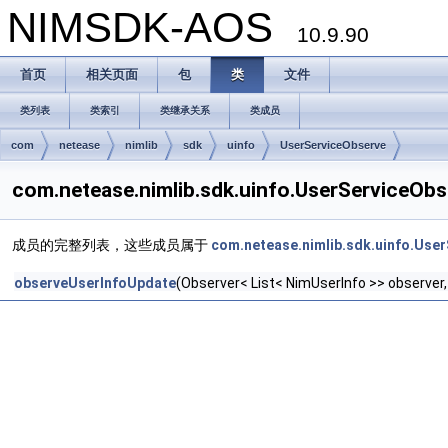
NIMSDK-AOS
10.9.90
首页
相关页面
包
类
文件
类列表
类索引
类继承关系
类成员
com
netease
nimlib
sdk
uinfo
UserServiceObserve
com.netease.nimlib.sdk.uinfo.UserService
成员的完整列表，这些成员属于
com.netease.nimlib.sdk.uinfo.Use
observeUserInfoUpdate
(Observer< List< NimUserInfo >> observer,