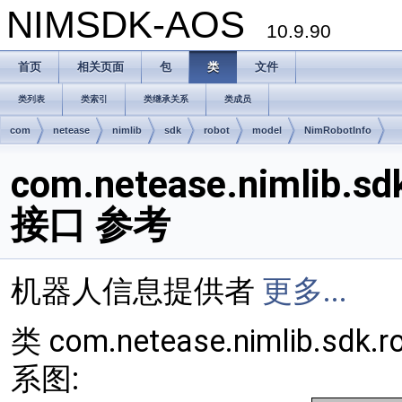
NIMSDK-AOS
10.9.90
首页
相关页面
包
类
文件
类列表
类索引
类继承关系
类成员
com
netease
nimlib
sdk
robot
model
NimRobotInfo
com.netease.nimlib.sd
接口 参考
机器人信息提供者
更多...
类 com.netease.nimlib.sdk
系图: