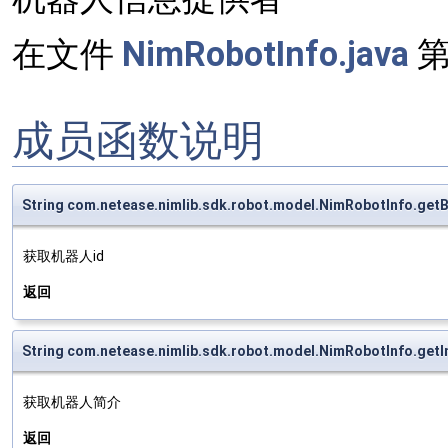
在文件
NimRobotInfo.java
成员函数说明
String com.netease.nimlib.sdk.robot.model.NimRobotInfo.get
获取机器人id
返回
String com.netease.nimlib.sdk.robot.model.NimRobotInfo.get
获取机器人简介
返回