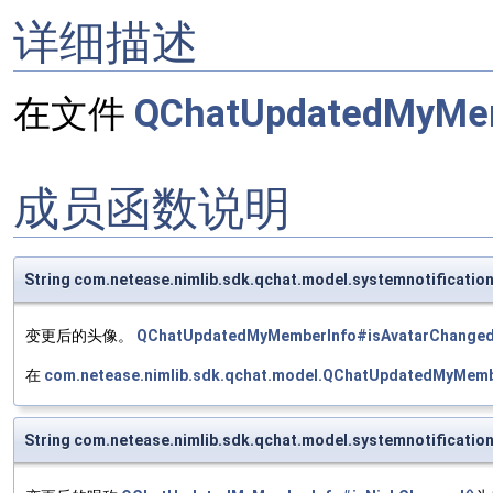
详细描述
在文件
QChatUpdatedMyMem
成员函数说明
String com.netease.nimlib.sdk.qchat.model.systemnotificat
变更后的头像。
QChatUpdatedMyMemberInfo#isAvatarChanged
在
com.netease.nimlib.sdk.qchat.model.QChatUpdatedMyMemb
String com.netease.nimlib.sdk.qchat.model.systemnotificat