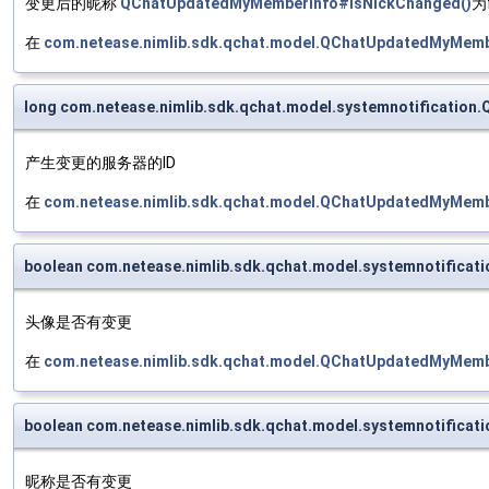
变更后的昵称
QChatUpdatedMyMemberInfo#isNickChanged()
为
在
com.netease.nimlib.sdk.qchat.model.QChatUpdatedMyMemb
long com.netease.nimlib.sdk.qchat.model.systemnotificatio
产生变更的服务器的ID
在
com.netease.nimlib.sdk.qchat.model.QChatUpdatedMyMemb
boolean com.netease.nimlib.sdk.qchat.model.systemnotific
头像是否有变更
在
com.netease.nimlib.sdk.qchat.model.QChatUpdatedMyMemb
boolean com.netease.nimlib.sdk.qchat.model.systemnotific
昵称是否有变更