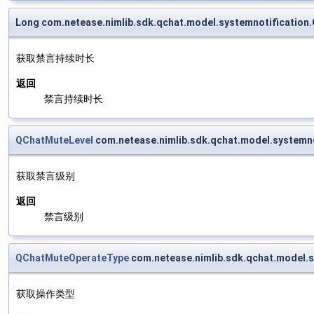
Long com.netease.nimlib.sdk.qchat.model.systemnotificatio
获取禁言持续时长
返回
禁言持续时长
QChatMuteLevel
com.netease.nimlib.sdk.qchat.model.system
获取禁言级别
返回
禁言级别
QChatMuteOperateType
com.netease.nimlib.sdk.qchat.model.
获取操作类型