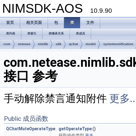
NIMSDK-AOS
10.9.90
首页
相关页面
包
类
文件
类列表
类索引
类继承关系
类成员
com
netease
nimlib
sdk
qchat
model
systemnotification
com.netease.nimlib.s
接口 参考
手动解除禁言通知附件
更多..
Public 成员函数
QChatMuteOperateType
getOperateType
()
获取操作类型
更多...