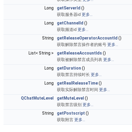
Long
getServerId
()
获取服务器id
更多...
Long
getChannelId
()
获取频道id
更多...
String
getReleaseOperatorAccountId
()
获取解除禁言操作者的账号
更多...
List< String >
getReleaseAccountIds
()
获取被解除禁言成员列表
更多...
Long
getDuration
()
获取禁言持续时长
更多...
Long
getRealReleaseTime
()
获取实际解除禁言时间
更多...
QChatMuteLevel
getMuteLevel
()
获取禁言级别
更多...
String
getPostscript
()
获取附言
更多...