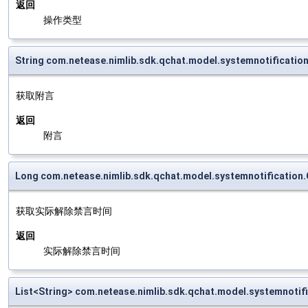
返回
操作类型
String com.netease.nimlib.sdk.qchat.model.systemnotificat
获取附言
返回
附言
Long com.netease.nimlib.sdk.qchat.model.systemnotificati
获取实际解除禁言时间
返回
实际解除禁言时间
List<String> com.netease.nimlib.sdk.qchat.model.systemnot