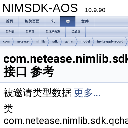
NIMSDK-AOS
10.9.90
首页
相关页面
包
类
文件
类列表
类索引
类继承关系
类成员
com
netease
nimlib
sdk
qchat
model
inviteapplyrecord
com.netease.nimlib.sd
接口 参考
被邀请类型数据
更多...
类
com.netease.nimlib.sdk.qch