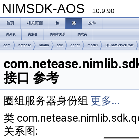
NIMSDK-AOS
10.9.90
首页
相关页面
包
类
文件
类列表
类索引
类继承关系
类成员
com
netease
nimlib
sdk
qchat
model
QChatServerRole
com.netease.nimlib.sd
接口 参考
圈组服务器身份组
更多...
类 com.netease.nimlib.sdk.
关系图: