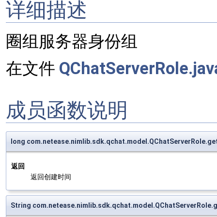
详细描述
圈组服务器身份组
在文件
QChatServerRole.jav
成员函数说明
long com.netease.nimlib.sdk.qchat.model.QChatServerRole.g
返回
返回创建时间
String com.netease.nimlib.sdk.qchat.model.QChatServerRole.