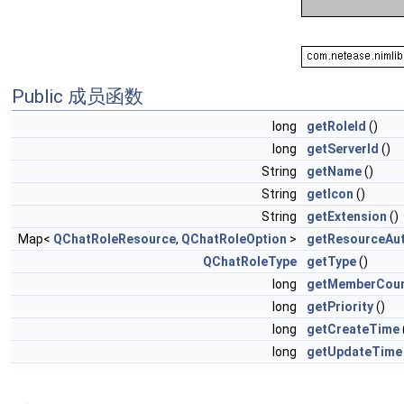
Public 成员函数
long
getRoleId
()
long
getServerId
()
String
getName
()
String
getIcon
()
String
getExtension
()
Map<
QChatRoleResource
,
QChatRoleOption
>
getResourceAu
QChatRoleType
getType
()
long
getMemberCou
long
getPriority
()
long
getCreateTime
long
getUpdateTime