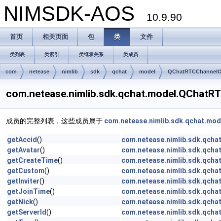
NIMSDK-AOS
10.9.90
首页
相关页面
包
类
文件
类列表
类索引
类继承关系
类成员
com
netease
nimlib
sdk
qchat
model
QChatRTCChannelO
com.netease.nimlib.sdk.qchat.model.QCh
成员的完整列表，这些成员属于
com.netease.nimlib.sdk.qchat.mo
getAccid
()
com.netease.nimlib.sdk.qch
getAvatar
()
com.netease.nimlib.sdk.qch
getCreateTime
()
com.netease.nimlib.sdk.qch
getCustom
()
com.netease.nimlib.sdk.qch
getInviter
()
com.netease.nimlib.sdk.qch
getJoinTime
()
com.netease.nimlib.sdk.qch
getNick
()
com.netease.nimlib.sdk.qch
getServerId
()
com.netease.nimlib.sdk.qch