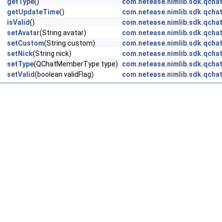
getType
()
com.netease.nimlib.sdk.qch
getUpdateTime
()
com.netease.nimlib.sdk.qch
isValid
()
com.netease.nimlib.sdk.qch
setAvatar
(String avatar)
com.netease.nimlib.sdk.qch
setCustom
(String custom)
com.netease.nimlib.sdk.qch
setNick
(String nick)
com.netease.nimlib.sdk.qch
setType
(QChatMemberType type)
com.netease.nimlib.sdk.qch
setValid
(boolean validFlag)
com.netease.nimlib.sdk.qch