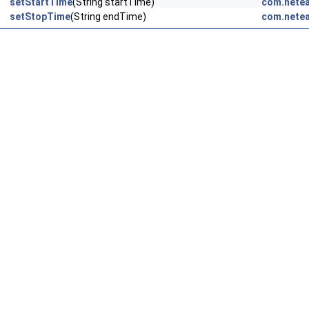
setStartTime
(String startTime)
com.netea
setStopTime
(String endTime)
com.netea