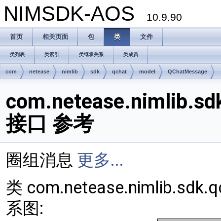
NIMSDK-AOS
10.9.90
首页
相关页面
包
类
文件
类列表
类索引
类继承关系
类成员
com
netease
nimlib
sdk
qchat
model
QChatMessage
com.netease.nimlib.s
接口 参考
圈组消息
更多...
类 com.netease.nimlib.sdk
系图: