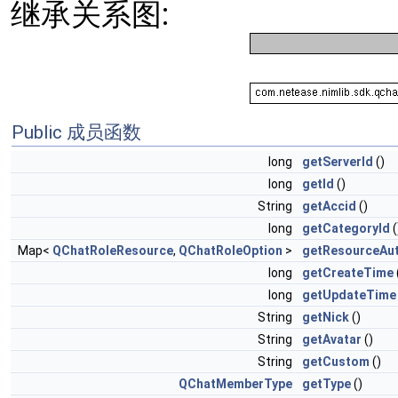
继承关系图:
Public 成员函数
long
getServerId
()
long
getId
()
String
getAccid
()
long
getCategoryId
(
Map<
QChatRoleResource
,
QChatRoleOption
>
getResourceAu
long
getCreateTime
long
getUpdateTime
String
getNick
()
String
getAvatar
()
String
getCustom
()
QChatMemberType
getType
()