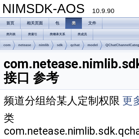
NIMSDK-AOS
10.9.90
首页
相关页面
包
类
文件
类列表
类索引
类继承关系
类成员
com
netease
nimlib
sdk
qchat
model
QChatChannelCate
com.netease.nimlib.s
接口 参考
频道分组给某人定制权限
更多
类
com.netease.nimlib.sdk.qc