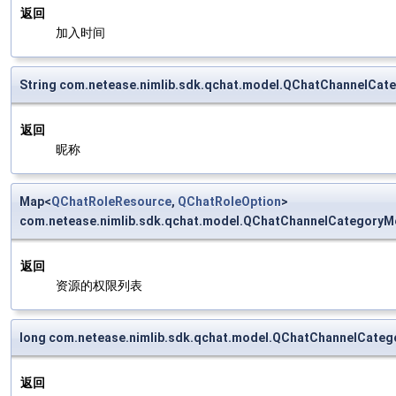
返回
加入时间
String com.netease.nimlib.sdk.qchat.model.QChatChannelCa
返回
昵称
Map<
QChatRoleResource
,
QChatRoleOption
>
com.netease.nimlib.sdk.qchat.model.QChatChannelCategory
返回
资源的权限列表
long com.netease.nimlib.sdk.qchat.model.QChatChannelCate
返回