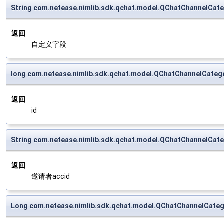
String com.netease.nimlib.sdk.qchat.model.QChatChannelCa
返回
自定义字段
long com.netease.nimlib.sdk.qchat.model.QChatChannelCate
返回
id
String com.netease.nimlib.sdk.qchat.model.QChatChannelCat
返回
邀请者accid
Long com.netease.nimlib.sdk.qchat.model.QChatChannelCat