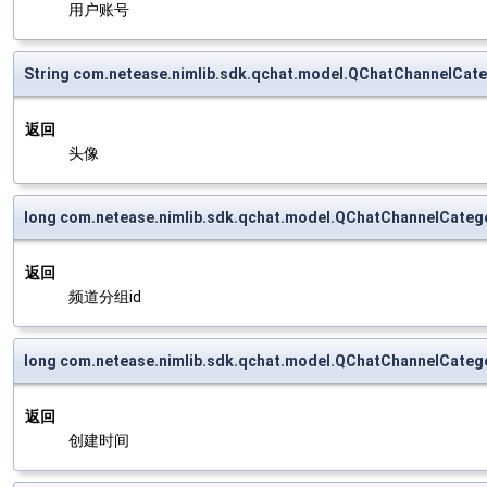
用户账号
String com.netease.nimlib.sdk.qchat.model.QChatChannelCat
返回
头像
long com.netease.nimlib.sdk.qchat.model.QChatChannelCate
返回
频道分组id
long com.netease.nimlib.sdk.qchat.model.QChatChannelCate
返回
创建时间