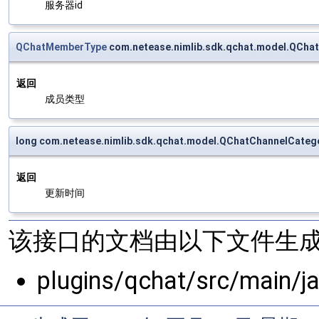
服务器id
QChatMemberType
com.netease.nimlib.sdk.qchat.model.QCh
返回
成员类型
long com.netease.nimlib.sdk.qchat.model.QChatChannelCate
返回
更新时间
该接口的文档由以下文件生成
plugins/qchat/src/main/