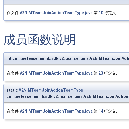
在文件
V2NIMTeamJoinActionTeamType.java
第
10
行定义.
成员函数说明
int com.netease.nimlib.sdk.v2.team.enums.V2NIMTeamJoinAc
在文件
V2NIMTeamJoinActionTeamType.java
第
23
行定义.
static
V2NIMTeamJoinActionTeamType
com.netease.nimlib.sdk.v2.team.enums.V2NIMTeamJoinAction
在文件
V2NIMTeamJoinActionTeamType.java
第
14
行定义.