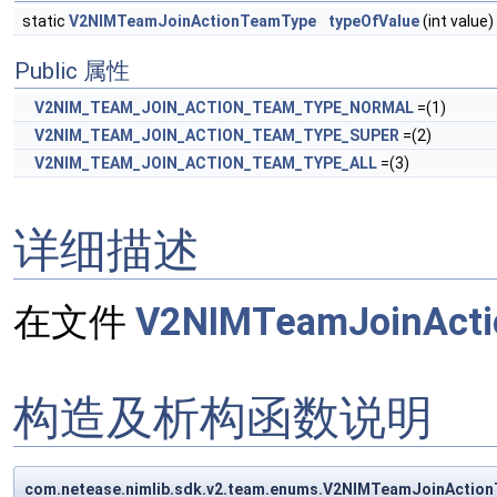
static
V2NIMTeamJoinActionTeamType
typeOfValue
(int value)
Public 属性
V2NIM_TEAM_JOIN_ACTION_TEAM_TYPE_NORMAL
=(1)
V2NIM_TEAM_JOIN_ACTION_TEAM_TYPE_SUPER
=(2)
V2NIM_TEAM_JOIN_ACTION_TEAM_TYPE_ALL
=(3)
详细描述
在文件
V2NIMTeamJoinActi
构造及析构函数说明
com.netease.nimlib.sdk.v2.team.enums.V2NIMTeamJoinActi