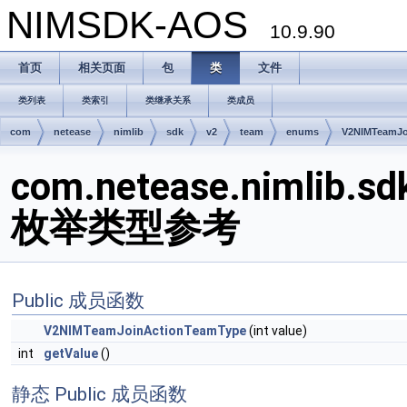
NIMSDK-AOS
10.9.90
首页
相关页面
包
类
文件
类列表
类索引
类继承关系
类成员
com
netease
nimlib
sdk
v2
team
enums
V2NIMTeamJo
com.netease.nimlib.s
枚举类型参考
Public 成员函数
V2NIMTeamJoinActionTeamType
(int value)
int
getValue
()
静态 Public 成员函数