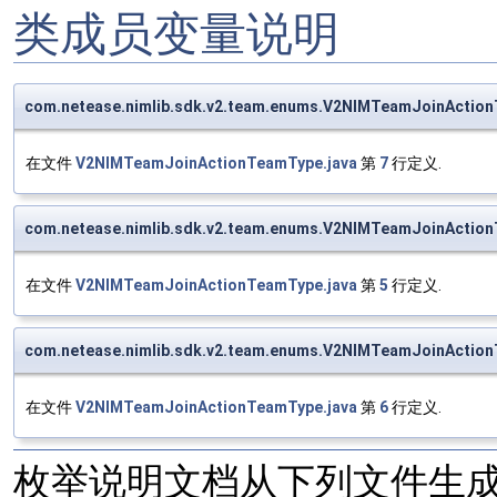
类成员变量说明
com.netease.nimlib.sdk.v2.team.enums.V2NIMTeamJoinActi
在文件
V2NIMTeamJoinActionTeamType.java
第
7
行定义.
com.netease.nimlib.sdk.v2.team.enums.V2NIMTeamJoinAct
在文件
V2NIMTeamJoinActionTeamType.java
第
5
行定义.
com.netease.nimlib.sdk.v2.team.enums.V2NIMTeamJoinAct
在文件
V2NIMTeamJoinActionTeamType.java
第
6
行定义.
枚举说明文档从下列文件生成