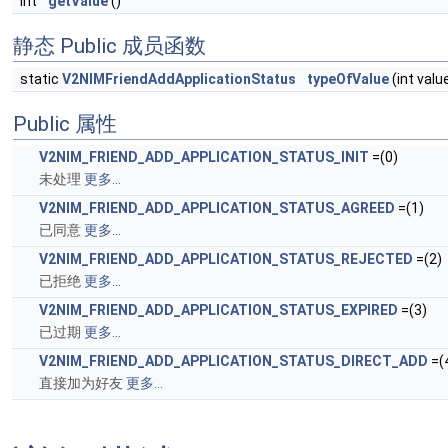
int
getValue
()
静态 Public 成员函数
static
V2NIMFriendAddApplicationStatus
typeOfValue
(int valu
Public 属性
V2NIM_FRIEND_ADD_APPLICATION_STATUS_INIT
=(0)
未处理
更多...
V2NIM_FRIEND_ADD_APPLICATION_STATUS_AGREED
=(1)
已同意
更多...
V2NIM_FRIEND_ADD_APPLICATION_STATUS_REJECTED
=(2)
已拒绝
更多...
V2NIM_FRIEND_ADD_APPLICATION_STATUS_EXPIRED
=(3)
已过期
更多...
V2NIM_FRIEND_ADD_APPLICATION_STATUS_DIRECT_ADD
=(
直接加为好友
更多...