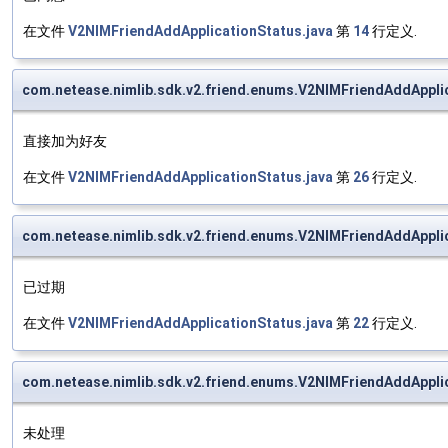
在文件
V2NIMFriendAddApplicationStatus.java
第
14
行定义.
com.netease.nimlib.sdk.v2.friend.enums.V2NIMFriendAddAp
直接加为好友
在文件
V2NIMFriendAddApplicationStatus.java
第
26
行定义.
com.netease.nimlib.sdk.v2.friend.enums.V2NIMFriendAddApp
已过期
在文件
V2NIMFriendAddApplicationStatus.java
第
22
行定义.
com.netease.nimlib.sdk.v2.friend.enums.V2NIMFriendAddApp
未处理