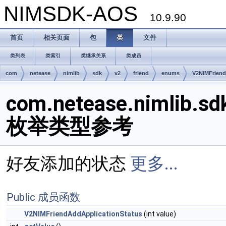
NIMSDK-AOS
10.9.90
首页
相关页面
包
类
文件
类列表
类索引
类继承关系
类成员
com
netease
nimlib
sdk
v2
friend
enums
V2NIMFriend
com.netease.nimlib.sd
枚举类型参考
好友添加的状态
更多...
Public 成员函数
V2NIMFriendAddApplicationStatus
(int value)