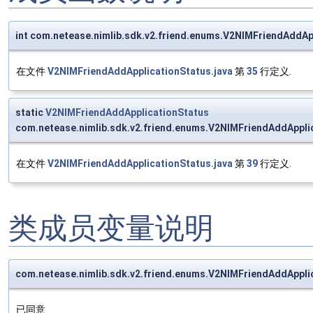
int com.netease.nimlib.sdk.v2.friend.enums.V2NIMFriendAddAp
在文件
V2NIMFriendAddApplicationStatus.java
第
35
行定义.
static
V2NIMFriendAddApplicationStatus
com.netease.nimlib.sdk.v2.friend.enums.V2NIMFriendAddAppli
在文件
V2NIMFriendAddApplicationStatus.java
第
39
行定义.
类成员变量说明
com.netease.nimlib.sdk.v2.friend.enums.V2NIMFriendAddAp
已同意