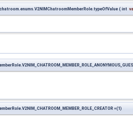
2.chatroom.enums.V2NIMChatroomMemberRole.typeOfValue
(
int
v
omMemberRole.V2NIM_CHATROOM_MEMBER_ROLE_ANONYMOUS_GUEST
omMemberRole.V2NIM_CHATROOM_MEMBER_ROLE_CREATOR =(1)