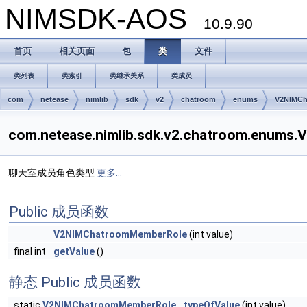
NIMSDK-AOS
10.9.90
首页
相关页面
包
类
文件
类列表
类索引
类继承关系
类成员
com
netease
nimlib
sdk
v2
chatroom
enums
V2NIMCh
com.netease.nimlib.sdk.v2.chatroom.en
聊天室成员角色类型
更多...
Public 成员函数
V2NIMChatroomMemberRole
(int value)
final int
getValue
()
静态 Public 成员函数
static
V2NIMChatroomMemberRole
typeOfValue
(int value)