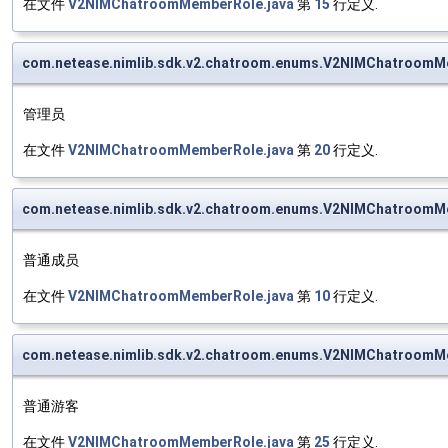
在文件
V2NIMChatroomMemberRole.java
第
15
行定义.
com.netease.nimlib.sdk.v2.chatroom.enums.V2NIMChatro
管理员
在文件
V2NIMChatroomMemberRole.java
第
20
行定义.
com.netease.nimlib.sdk.v2.chatroom.enums.V2NIMChatro
普通成员
在文件
V2NIMChatroomMemberRole.java
第
10
行定义.
com.netease.nimlib.sdk.v2.chatroom.enums.V2NIMChatro
普通游客
在文件
V2NIMChatroomMemberRole.java
第
25
行定义.