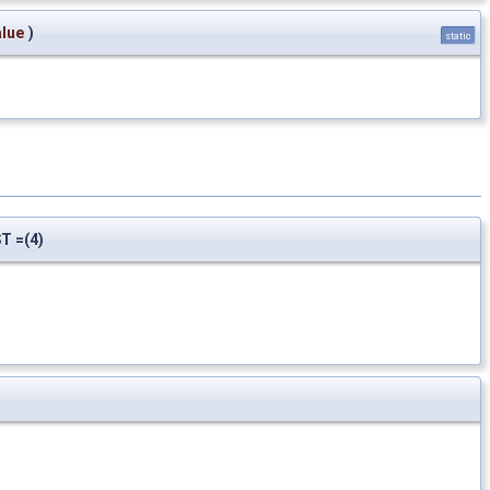
alue
)
static
 =(4)