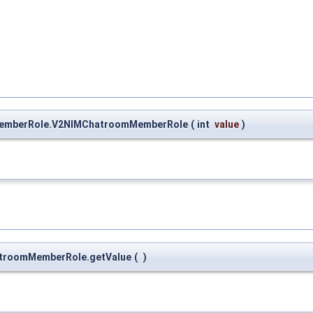
mMemberRole.V2NIMChatroomMemberRole
(
int
value
)
hatroomMemberRole.getValue
(
)