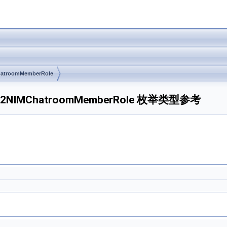
atroomMemberRole
ums.V2NIMChatroomMemberRole 枚举类型参考