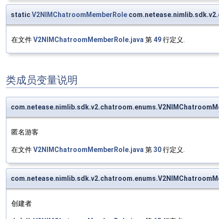
static
V2NIMChatroomMemberRole
com.netease.nimlib.sdk.v
在文件
V2NIMChatroomMemberRole.java
第
49
行定义.
类成员变量说明
com.netease.nimlib.sdk.v2.chatroom.enums.V2NIMChatro
匿名游客
在文件
V2NIMChatroomMemberRole.java
第
30
行定义.
com.netease.nimlib.sdk.v2.chatroom.enums.V2NIMChatro
创建者