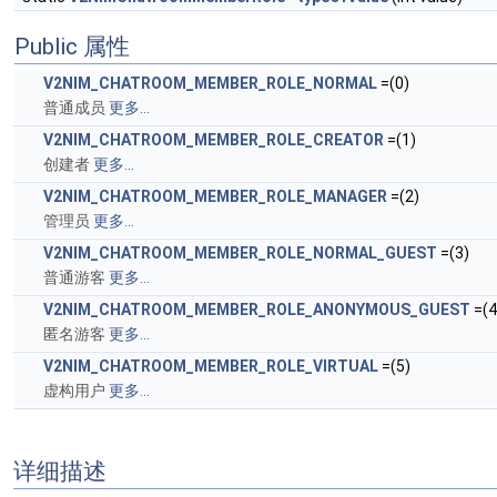
Public 属性
V2NIM_CHATROOM_MEMBER_ROLE_NORMAL
=(0)
普通成员
更多...
V2NIM_CHATROOM_MEMBER_ROLE_CREATOR
=(1)
创建者
更多...
V2NIM_CHATROOM_MEMBER_ROLE_MANAGER
=(2)
管理员
更多...
V2NIM_CHATROOM_MEMBER_ROLE_NORMAL_GUEST
=(3)
普通游客
更多...
V2NIM_CHATROOM_MEMBER_ROLE_ANONYMOUS_GUEST
=(4
匿名游客
更多...
V2NIM_CHATROOM_MEMBER_ROLE_VIRTUAL
=(5)
虚构用户
更多...
详细描述