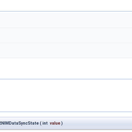
V2NIMDataSyncState
(
int
value
)