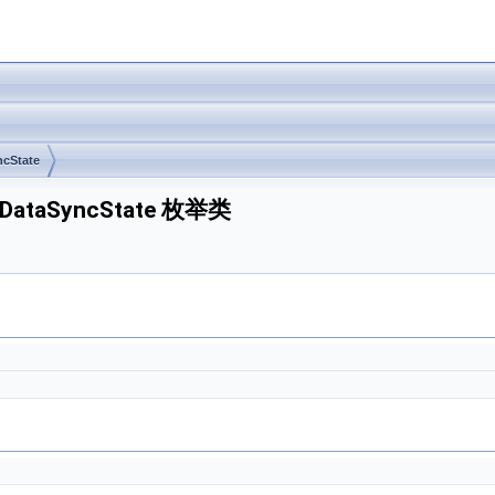
cState
NIMDataSyncState 枚举类