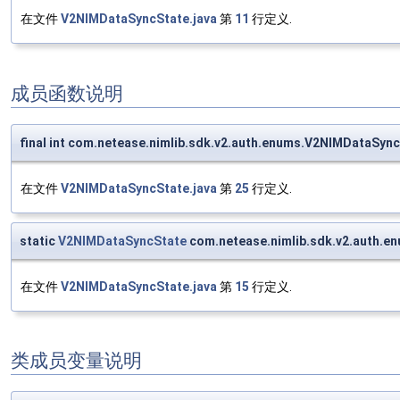
在文件
V2NIMDataSyncState.java
第
11
行定义.
成员函数说明
final int com.netease.nimlib.sdk.v2.auth.enums.V2NIMDataSyn
在文件
V2NIMDataSyncState.java
第
25
行定义.
static
V2NIMDataSyncState
com.netease.nimlib.sdk.v2.auth.e
在文件
V2NIMDataSyncState.java
第
15
行定义.
类成员变量说明