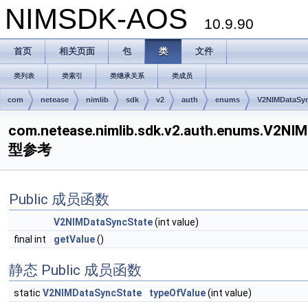
NIMSDK-AOS
10.9.90
首页
相关页面
包
类
文件
类列表
类索引
类继承关系
类成员
com
netease
nimlib
sdk
v2
auth
enums
V2NIMDataSyn
com.netease.nimlib.sdk.v2.auth.enums.V2
型参考
Public 成员函数
V2NIMDataSyncState
(int value)
final int
getValue
()
静态 Public 成员函数
static
V2NIMDataSyncState
typeOfValue
(int value)