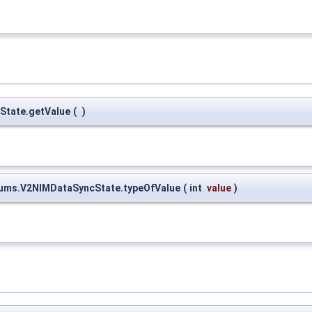
cState.getValue
(
)
nums.V2NIMDataSyncState.typeOfValue
(
int
value
)