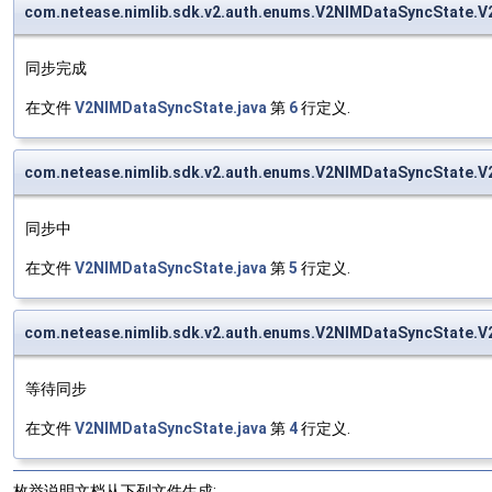
com.netease.nimlib.sdk.v2.auth.enums.V2NIMDataSyncStat
同步完成
在文件
V2NIMDataSyncState.java
第
6
行定义.
com.netease.nimlib.sdk.v2.auth.enums.V2NIMDataSyncState
同步中
在文件
V2NIMDataSyncState.java
第
5
行定义.
com.netease.nimlib.sdk.v2.auth.enums.V2NIMDataSyncState
等待同步
在文件
V2NIMDataSyncState.java
第
4
行定义.
枚举说明文档从下列文件生成: