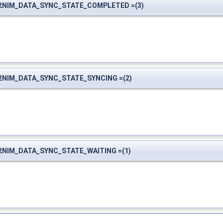
e.V2NIM_DATA_SYNC_STATE_COMPLETED =(3)
.V2NIM_DATA_SYNC_STATE_SYNCING =(2)
.V2NIM_DATA_SYNC_STATE_WAITING =(1)