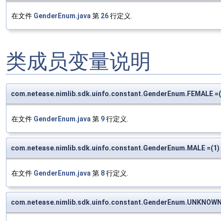
在文件
GenderEnum.java
第
26
行定义.
类成员变量说明
com.netease.nimlib.sdk.uinfo.constant.GenderEnum.FEMALE =(
在文件
GenderEnum.java
第
9
行定义.
com.netease.nimlib.sdk.uinfo.constant.GenderEnum.MALE =(1)
在文件
GenderEnum.java
第
8
行定义.
com.netease.nimlib.sdk.uinfo.constant.GenderEnum.UNKNOWN