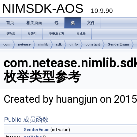
NIMSDK-AOS
10.9.90
首页
相关页面
包
类
文件
类列表
类索引
类继承关系
类成员
com
netease
nimlib
sdk
uinfo
constant
GenderEnum
com.netease.nimlib.sd
枚举类型参考
Created by huangjun on 201
Public 成员函数
GenderEnum
(int value)