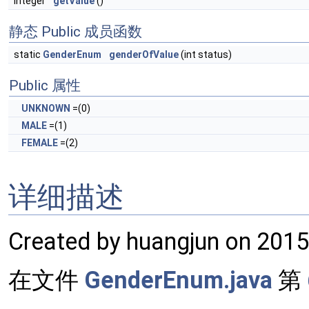
Integer
getValue
()
静态 Public 成员函数
static
GenderEnum
genderOfValue
(int status)
Public 属性
UNKNOWN
=(0)
MALE
=(1)
FEMALE
=(2)
详细描述
Created by huangjun on 2015
在文件
GenderEnum.java
第