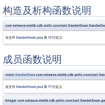
构造及析构函数说明
com.netease.nimlib.sdk.uinfo.constant.GenderEnum.GenderE
在文件
GenderEnum.java
第
13
行定义.
成员函数说明
static
GenderEnum
com.netease.nimlib.sdk.uinfo.constant.Ge
在文件
GenderEnum.java
第
17
行定义.
Integer com.netease.nimlib.sdk.uinfo.constant.GenderEnum.ge